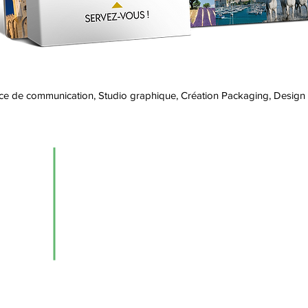
ence de communication, Studio graphique, Création Packaging, Design
Services
Identité visuelle / logo
Sites internet
Edition / design graphique
Packaging / étiquette
PLV / merchandising
Affichage dynamique / animations