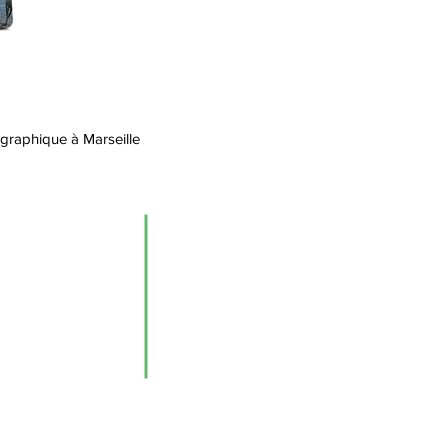
 graphique à Marseille
Pesto
L'ADN
Nos réalisations
Actualités Pesto
Les pestonautes
Nous contacter
Mentions légales