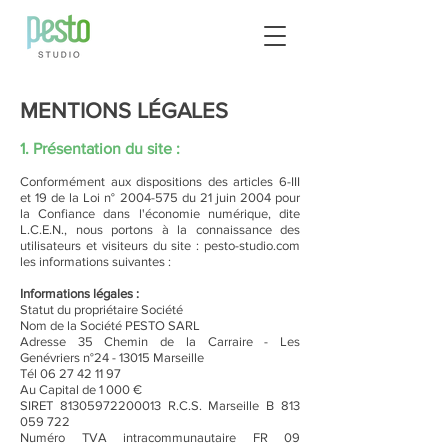
MENTIONS LÉGALES
1. Présentation du site :
Conformément aux dispositions des articles 6-III
et 19 de la Loi n°
2004-575
du 21 juin 2004 pour
la Confiance dans l'économie numérique, dite
L.C.E.N., nous portons à la connaissance des
utilisateurs et visiteurs du site : pesto-studio.com
les informations suivantes :
Informations légales :
Statut du propriétaire Société
Nom de la Société PESTO SARL
Adresse 35 Chemin de la Carraire - Les
Genévriers n°24 - 13015 Marseille
Tél 06 27 42 11 97
Au Capital de 1 000 €
SIRET 81305972200013 R.C.S. Marseille B 813
059 722
Numéro TVA intracommunautaire FR 09